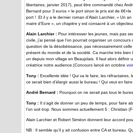
libertaires, janvier 2017), peut être commandé chez And
Bernard pour 3 euros + le port sinon le prix est de 6€+le
port !. Et il y a le dernier roman d’Alain Larchier, « Un an
maire d’Eure », un chapitre y est consacré à un objecteu
Alain Larchier :
Pour intéresser les jeunes, mais pas seu
civile, j’ai pensé que l’on pourrait organiser un concours
question de la désobéissance, pas nécessairement celle q
présent du monde et de la société. Ca marche très bien l
un depuis mon village en Beaujolais. Il faut alors définir
créatrice notre audience.(Concours lancé en octobre
voi
Tony :
Excellente idée ! Qui va le faire, les réfractaires
ce serait bien d’élargir aussi le bureau ! Qui veut en faire
André Bernard :
Pourquoi on ne serait pas tous le bure
Tony :
Il s’agit de donner un peu de temps, pour faire a
l’on soit trop. Nous sommes actuellement 5 : Christian (F
Alain Larchier et Robert Siméon donnent leur accord po
NB : Il semble qu’il y ait confusion entre CA et bureau. Qu