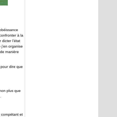
sobéissance
confronter à la
dicter l’état
 j’en organise
r de manière
e pour dire que
 non plus que
.
pe compétant et