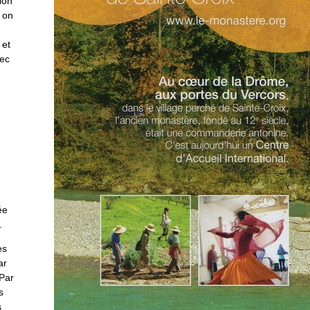
ion
, on
 et
vec
ée
.
es
ar
 Par
s
s