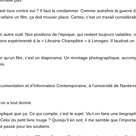
souhaite pas.
n est tous contre oui ? Il faut la condamner. Comme autrefois la guerre
efaire un film, ça doit trouver place. Certes, c’est un travail considérab
autre outil. Nos positions de l’époque, qui restent toujours valables, 
ons expérimenté à la « Librairie Champêtre » à Limoges. Il faudrait un 
quer qu’un film, c’est un diaporama. Un montage photographique, accomp
ix.
cumentation et d’Information Contemporaine, à l’université de Nanterr
on a tout donné.
mpliqué que ça. Ce qui compte, c’est le sujet. Va-t-on faire une biogra
? Celui du petit livre rouge ? Quoiqu’il en soit, il me semble que l’importa
st passé pour les soutiens.