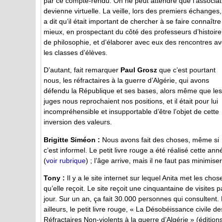
par ce compte-rendu. On ne peut attendre que l’associat
devienne virtuelle. La veille, lors des premiers échanges
a dit qu’il était important de chercher à se faire connaître
mieux, en prospectant du côté des professeurs d’histoire
de philosophie, et d’élaborer avec eux des rencontres a
les classes d’élèves.
D’autant, fait remarquer
Paul Grosz
que c’est pourtant
nous, les réfractaires à la guerre d’Algérie, qui avons
défendu la République et ses bases, alors même que les
juges nous reprochaient nos positions, et il était pour lui
incompréhensible et insupportable d’être l’objet de cette
inversion des valeurs.
Brigitte Siméon :
Nous avons fait des choses, même si
c’est informel. Le petit livre rouge a été réalisé cette ann
(
voir rubrique
) ; l’âge arrive, mais il ne faut pas minimiser
Tony :
Il y a le site internet sur lequel Anita met les chos
qu’elle reçoit. Le site reçoit une cinquantaine de visites p
jour. Sur un an, ça fait 30.000 personnes qui consultent.
ailleurs, le petit livre rouge, « La Désobéissance civile de
Réfractaires Non-violents à la guerre d’Algérie » (édition