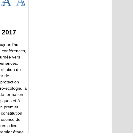
l 2017
ujourd’hui
e conférences,
ournée vers
périences.
ilitation du
ar de
protection
ro-écologie, la
 de formation
giques et à
un premier
 constitution
présence de
res a lieu
remier étage,