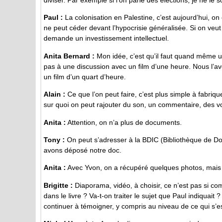
diviser. Par exemple si l’on parle des élections, je ne le 
Paul :
La colonisation en Palestine, c’est aujourd’hui, o
ne peut céder devant l’hypocrisie généralisée. Si on veut r
demande un investissement intellectuel.
Anita Bernard :
Mon idée, c’est qu’il faut quand même un 
pas à une discussion avec un film d’une heure. Nous l’av
un film d’un quart d’heure.
Alain :
Ce que l’on peut faire, c’est plus simple à fabri
sur quoi on peut rajouter du son, un commentaire, des vo
Anita :
Attention, on n’a plus de documents.
Tony :
On peut s’adresser à la BDIC (Bibliothèque de Do
avons déposé notre doc.
Anita :
Avec Yvon, on a récupéré quelques photos, mais 
Brigitte :
Diaporama, vidéo, à choisir, ce n’est pas si co
dans le livre ? Va-t-on traiter le sujet que Paul indiquait 
continuer à témoigner, y compris au niveau de ce qui s’e