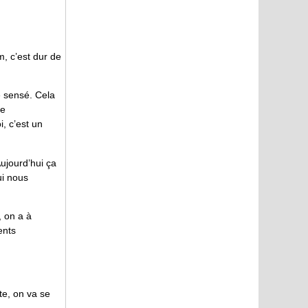
, c’est dur de
e sensé. Cela
de
i, c’est un
Aujourd’hui ça
ui nous
, on a à
ents
te, on va se