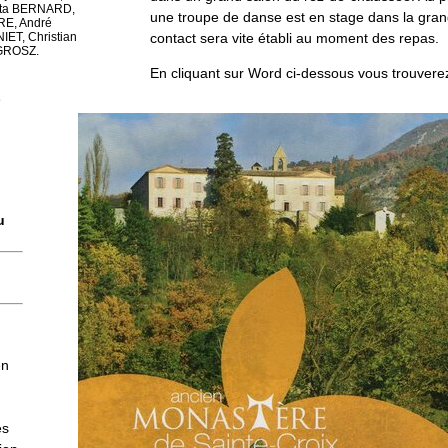
ita BERNARD,
une troupe de danse est en stage dans la gran
RE, André
contact sera vite établi au moment des repas.
ET, Christian
 GROSZ.
En cliquant sur Word ci-dessous vous trouvere
e
u
en
es