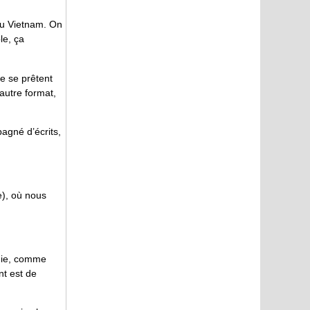
 du Vietnam. On
le, ça
ne se prêtent
autre format,
agné d’écrits,
e), où nous
phie, comme
nt est de