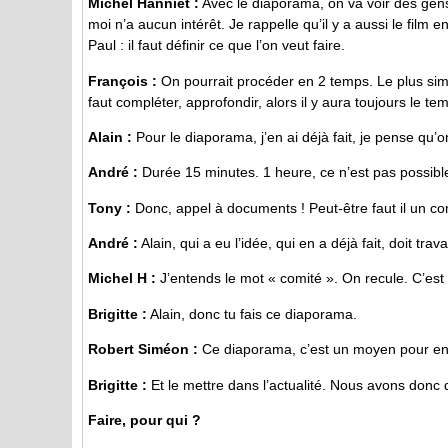
Michel Hanniet :
Avec le diaporama, on va voir des gens 
moi n’a aucun intérêt. Je rappelle qu’il y a aussi le film
Paul : il faut définir ce que l’on veut faire.
François :
On pourrait procéder en 2 temps. Le plus simple
faut compléter, approfondir, alors il y aura toujours le te
Alain :
Pour le diaporama, j’en ai déjà fait, je pense qu’on 
André :
Durée 15 minutes. 1 heure, ce n’est pas possibl
Tony :
Donc, appel à documents ! Peut-être faut il un com
André :
Alain, qui a eu l’idée, qui en a déjà fait, doit trava
Michel H :
J’entends le mot « comité ». On recule. C’est 
Brigitte :
Alain, donc tu fais ce diaporama.
Robert Siméon :
Ce diaporama, c’est un moyen pour en 
Brigitte :
Et le mettre dans l’actualité. Nous avons donc
Faire, pour qui ?