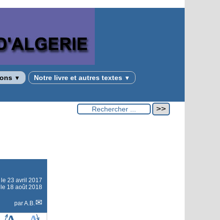
tions
Notre livre et autres textes
▼
▼
 le
23 avril 2017
 le 18 août 2018
par
A.B.