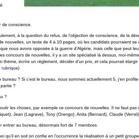
ré
r de conscience.
lement, à la question du refus, de l’objection de conscience, de la dé
 de nouvelles, un texte de 4 à 10 pages, où les candidats pourraient se 
ue nous avons opposée à la guerre d’Algérie, mais celle que peut leur 
es concours de nouvelles, il y a un site spécialisé là dessus, moi-même
 un thème, écrire un règlement, décider d’un prix, et cela pourrait élargi
r rubrique
)
, le bureau ? Si c’est le bureau, nous sommes actuellement 5, j’en profit
 partie ?
au ?
boutir les choses, par exemple ce concours de nouvelles. Il ne faut pas
iquet), Jean (Lagrave), Tony (Orengo), Anita (Bernard), Claude (Verrel)
ur entrer au bureau, désormais fort de 7 membres.
oi qu’il en soit on confie en l’occurrence la réalisation à un petit grou