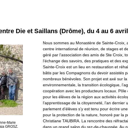
ntre Die et Saillans (Drôme), du 4 au 6 avri
Nous sommes au Monastère de Sainte-Croix, a
centre international de réunion, de stages et d
géré par l’association des amis de Ste Croix, t
l’échange des savoirs, des pratiques et des ex
Sainte-Croix est un lieu en restauration et réhab
bâtis par les Compagnons du devoir assistés p
nombreux bénévoles. Son projet est axé sur la 
environnementale, la transition écologique, l’ag
coopération avec les producteurs locaux. Pôle
pour les élèves de la région aux activités écolo
l’apprentissage de la citoyenneté, l’an dernier 
parlement d’élèves s’y est tenu pour écrire une
pour la protection de la nature, honoré par la 
Christiane TAUBIRA. La rencontre des réfractai
Anne-Marie
dans un grand salon du rez-de-chaussée. Au p
aja GROSZ,