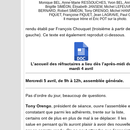
Monique BEL, Anne-Marie RESSOUCHES, Yvon BEL, An
Brigitte SIMÉON, Élisabeth JANSEM, Michel LEFEUV
BERNARD, Robert SIMÉON, Tony ORENGO, Michel HANNI
FIQUET, Françoise FIQUET, Jean LAGRAVE, Paul
Il manque Irène et Éric POT sur la photo.
rendu établi par François Chouquet (troisième à partir d
gauche). Ce texte est également reproduit ci-dessous.
L’accueil des réfractaires a lieu dès l’après-midi d
mardi 4 avril
Mercredi 5 avril, de 9h à 12h, assemblée générale.
Pas d’ordre du jour, beaucoup de questions.
Tony Orengo
, président de séance, ouvre l’assemblée 
constatant que parmi les adhérents, trente sur la liste,
certains ont de plus en plus de mal à se déplacer. Il les
salue en pensant qu’ils auront plaisir à avoir des nouvell