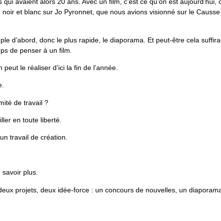
qui avaient alors 20 ans. Avec un film, c’est ce qu’on est aujourd’hui, 
 en noir et blanc sur Jo Pyronnet, que nous avions visionné sur le Causse
 d’abord, donc le plus rapide, le diaporama. Et peut-être cela suffira-t-
mps de penser à un film.
peut le réaliser d’ici la fin de l’année.
e.
ité de travail ?
iller en toute liberté.
un travail de création.
savoir plus.
 deux projets, deux idée-force : un concours de nouvelles, un diaporam