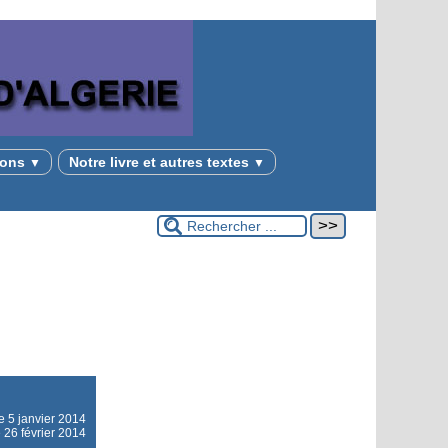
tions
Notre livre et autres textes
▼
▼
le
5 janvier 2014
e 26 février 2014