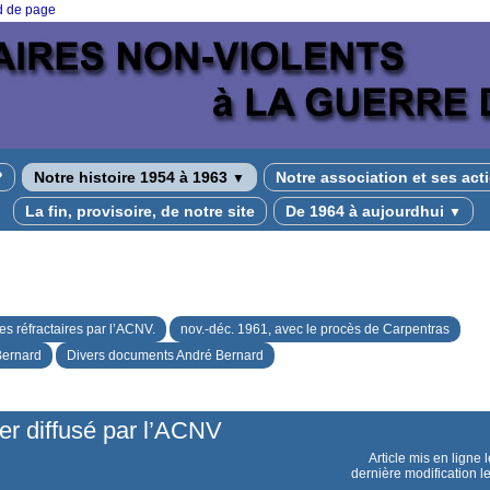
ed de page
?
Notre histoire 1954 à 1963
Notre association et ses ac
▼
La fin, provisoire, de notre site
De 1964 à aujourdhui
▼
es réfractaires par l’ACNV.
nov.-déc. 1961, avec le procès de Carpentras
Bernard
Divers documents André Bernard
er diffusé par l’ACNV
Article mis en ligne 
dernière modification l