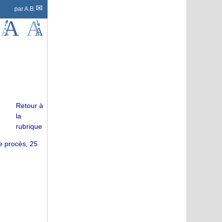
par
A.B.
Retour à
la
rubrique
e procès, 25